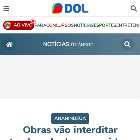
AO VIVO
PARÁ
CONCURSOS
NOTÍCIAS
ESPORTES
ENTRETEN
NOTÍCIAS /
TRÂNSITO
ANANINDEUA
Obras vão interditar