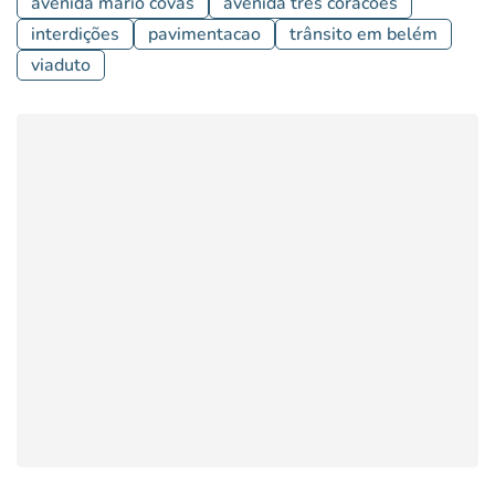
avenida mario covas
avenida tres coracoes
interdições
pavimentacao
trânsito em belém
viaduto