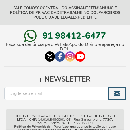
FALE CONOSCO
CENTRAL DO ASSINANTE
TEM!
ANUNCIE
POLÍTICA DE PRIVACIDADE
TRABALHE NO DOL
PARCEIROS
PUBLICIDADE LEGAL
EXPEDIENTE
91 98412-6477
Faça sua denúncia pelo WhatsApp do Diário e apareça no
DOL!
NEWSLETTER
DOL-INTERMEDIACAO DE NEGOCIOS E PORTAL DE INTERNET
LTDA - CNPJ 14.010.848/0001-06 - Rua Gaspar Viana, 773/7,
Reduto - Belém/PA - CEP 66.053-090
Política de Privacidade
- Para fazer qualquer solicitação ao nosso