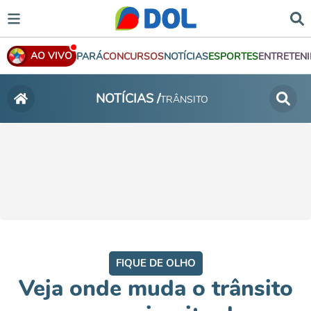
AO VIVO
PARÁ
CONCURSOS
NOTÍCIAS
ESPORTES
ENTRETEN
NOTÍCIAS /
TRÂNSITO
FIQUE DE OLHO
Veja onde muda o trânsito