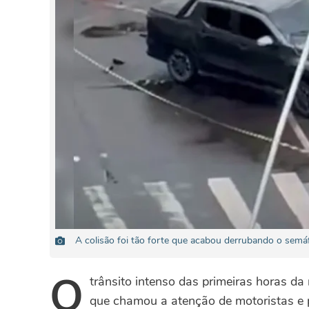
A colisão foi tão forte que acabou derrubando o semá
O
trânsito intenso das primeiras horas d
que chamou a atenção de motoristas e pe