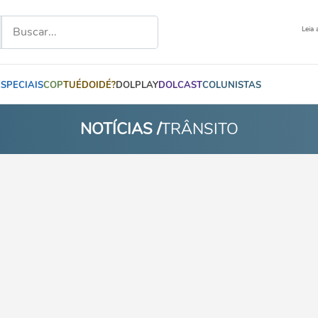
Leia 
ESPECIAIS
COP
TUÉDOIDÉ?
DOLPLAY
DOLCAST
COLUNISTAS
NOTÍCIAS /
TRÂNSITO