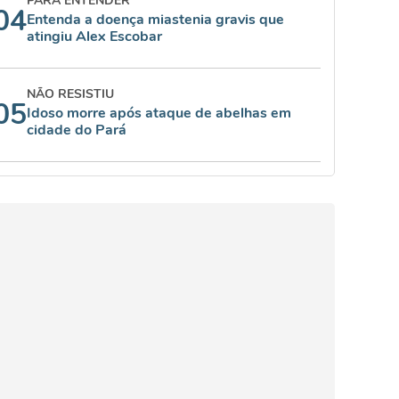
PARA ENTENDER
04
Entenda a doença miastenia gravis que
atingiu Alex Escobar
NÃO RESISTIU
05
Idoso morre após ataque de abelhas em
cidade do Pará