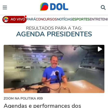
AO VIVO
PARÁ
CONCURSOS
NOTÍCIAS
ESPORTES
ENTRETEN
RESULTADOS PARA A TAG:
AGENDA PRESIDENTES
ZOOM NA POLITIKA #09
Agendas e performances dos