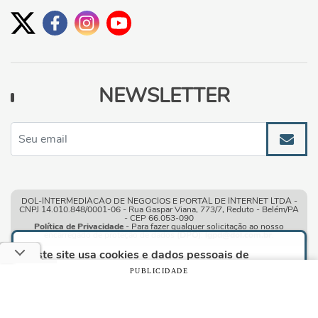
NEWSLETTER
DOL-INTERMEDIACAO DE NEGOCIOS E PORTAL DE INTERNET LTDA -
CNPJ 14.010.848/0001-06 - Rua Gaspar Viana, 773/7, Reduto - Belém/PA
- CEP 66.053-090
Política de Privacidade
- Para fazer qualquer solicitação ao nosso
encarregado de proteção de dados
(DPO)
:
lgpd@dol.com.br
.
Este site usa cookies e dados pessoais de
acordo com os nossos
Termos de Uso e Política
PUBLICIDADE
de Privacidade
e, ao continuar navegando neste
site, você declara estar ciente dessas condições.
Condições gerais de uso
| © Copyright 2010-2026 DOL - Diário
Online
CONTINUAR