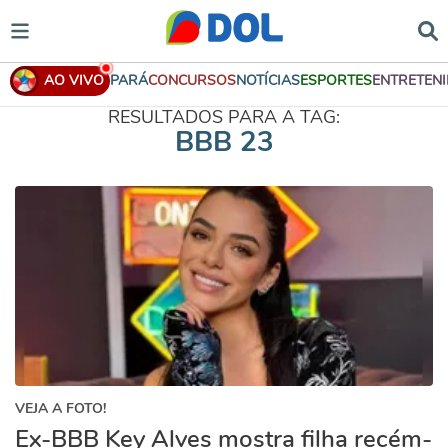
AO VIVO
PARÁ
CONCURSOS
NOTÍCIAS
ESPORTES
ENTRETEN
RESULTADOS PARA A TAG:
BBB 23
VEJA A FOTO!
Ex-BBB Key Alves mostra filha recém-