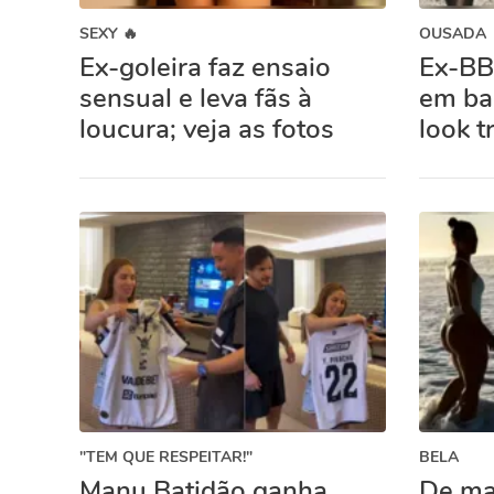
SEXY 🔥
OUSADA
Ex-goleira faz ensaio
Ex-BB
sensual e leva fãs à
em ba
loucura; veja as fotos
look t
"TEM QUE RESPEITAR!"
BELA
Manu Batidão ganha
De mai