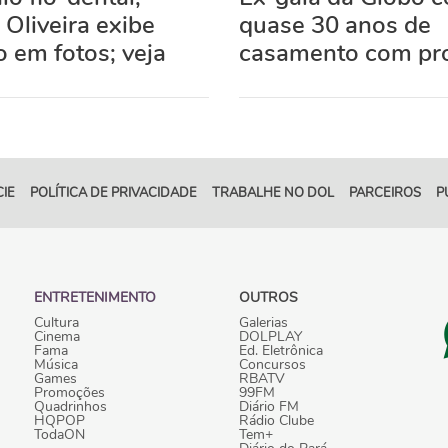
 Oliveira exibe
quase 30 anos de
 em fotos; veja
casamento com pr
IE
POLÍTICA DE PRIVACIDADE
TRABALHE NO DOL
PARCEIROS
P
ENTRETENIMENTO
OUTROS
Cultura
Galerias
Cinema
DOLPLAY
Fama
Ed. Eletrônica
Música
Concursos
Games
RBATV
Promoções
99FM
Quadrinhos
Diário FM
HQPOP
Rádio Clube
TodaON
Tem+