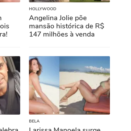
HOLLYWOOD
n
Angelina Jolie põe
ois
mansão histórica de R$
ra!
147 milhões à venda
BELA
elebra
Larissa Manoela surge