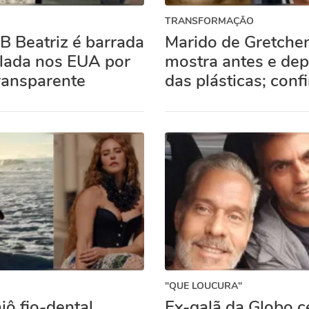
TRANSFORMAÇÃO
B Beatriz é barrada
Marido de Gretche
lada nos EUA por
mostra antes e dep
ransparente
das plásticas; confi
"QUE LOUCURA"
ô fio-dental,
Ex-galã da Globo c