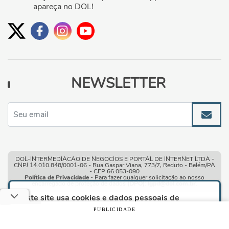
apareça no DOL!
NEWSLETTER
DOL-INTERMEDIACAO DE NEGOCIOS E PORTAL DE INTERNET LTDA -
CNPJ 14.010.848/0001-06 - Rua Gaspar Viana, 773/7, Reduto - Belém/PA
- CEP 66.053-090
Política de Privacidade
- Para fazer qualquer solicitação ao nosso
encarregado de proteção de dados
(DPO)
:
lgpd@dol.com.br
.
Este site usa cookies e dados pessoais de
acordo com os nossos
Termos de Uso e Política
PUBLICIDADE
de Privacidade
e, ao continuar navegando neste
site, você declara estar ciente dessas condições.
Condições gerais de uso
| © Copyright 2010-2026 DOL - Diário