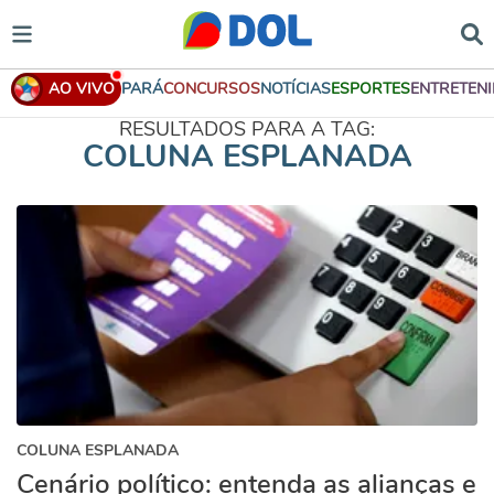
AO VIVO
PARÁ
CONCURSOS
NOTÍCIAS
ESPORTES
ENTRETEN
RESULTADOS PARA A TAG:
COLUNA ESPLANADA
COLUNA ESPLANADA
Cenário político: entenda as alianças e