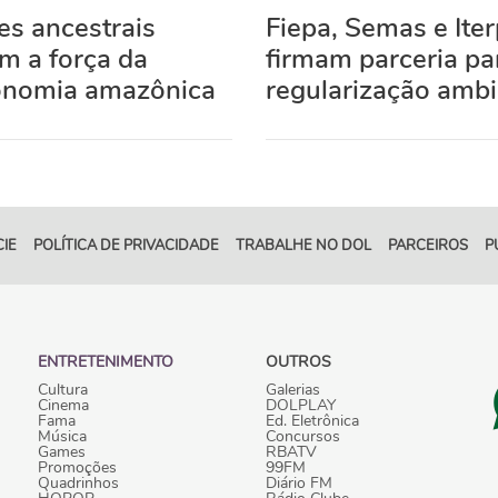
es ancestrais
Fiepa, Semas e Ite
m a força da
firmam parceria pa
onomia amazônica
regularização ambi
IE
POLÍTICA DE PRIVACIDADE
TRABALHE NO DOL
PARCEIROS
P
ENTRETENIMENTO
OUTROS
Cultura
Galerias
Cinema
DOLPLAY
Fama
Ed. Eletrônica
Música
Concursos
Games
RBATV
Promoções
99FM
Quadrinhos
Diário FM