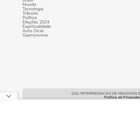
Brasil
Mundo
Tecnologia
Trânsito
Política
Eleições 2024
Espiritualidade
Auto Dicas
Gastronomia
DOL-INTERMEDIACAO DE NEGOCIOS E POR
Política de Privacida
Este site usa cookies e dados pessoais de acord
neste site, você declara estar ciente dessas cond
Condições gerais de uso
| © Copyright 2010-2026 DOL - Diá