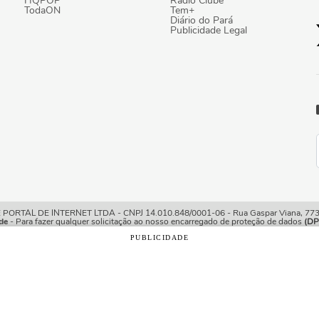
HQPOP
Rádio Clube
TodaON
Tem+
Diário do Pará
Publicidade Legal
TAL DE INTERNET LTDA - CNPJ 14.010.848/0001-06 - Rua Gaspar Viana, 773/7
de
- Para fazer qualquer solicitação ao nosso encarregado de proteção de dados
(DP
PUBLICIDADE
o com os nossos
Termos de Uso e Política de Privacidade
e, 
ições.
rio Online