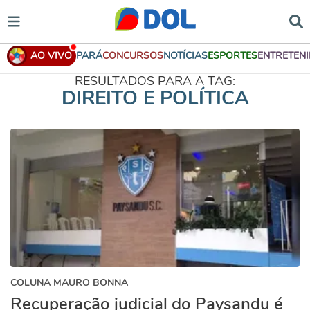
AO VIVO
PARÁ
CONCURSOS
NOTÍCIAS
ESPORTES
ENTRETEN
RESULTADOS PARA A TAG:
DIREITO E POLÍTICA
COLUNA MAURO BONNA
Recuperação judicial do Paysandu é