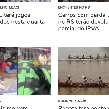
OLHO, LEÃO!
ENCHENTES NO RS
C terá jogos
Carros com perda t
ados nesta quarta
no RS terão devol
parcial do IPVA
A
SOLIDARIEDADE
is morrem
Regata terá ponto 