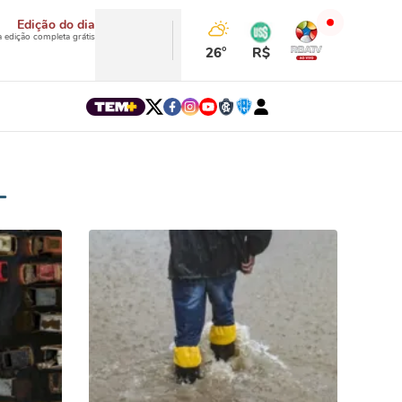
Edição do dia
a edição completa grátis
26°
R$
L