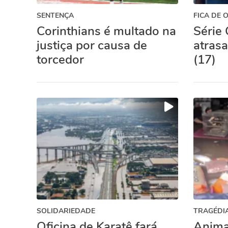
SENTENÇA
FICA DE 
Corinthians é multado na
Série 
justiça por causa de
atras
torcedor
(17)
SOLIDARIEDADE
TRAGÉDI
Oficina de Karatê fará
Anima