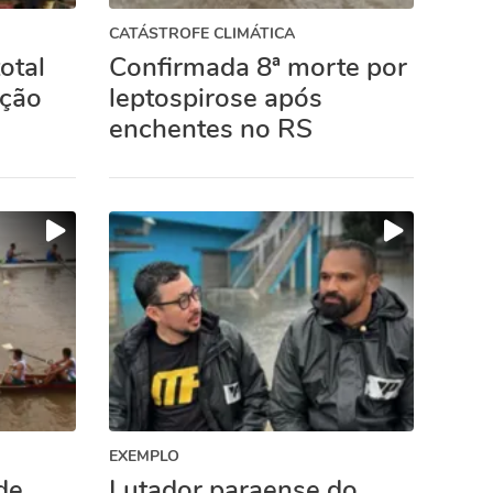
CATÁSTROFE CLIMÁTICA
otal
Confirmada 8ª morte por
ução
leptospirose após
enchentes no RS
EXEMPLO
de
Lutador paraense do