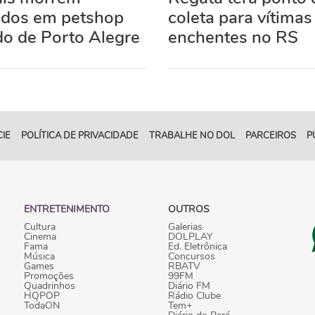
ados em petshop
coleta para vítimas
do de Porto Alegre
enchentes no RS
IE
POLÍTICA DE PRIVACIDADE
TRABALHE NO DOL
PARCEIROS
P
ENTRETENIMENTO
OUTROS
Cultura
Galerias
Cinema
DOLPLAY
Fama
Ed. Eletrônica
Música
Concursos
Games
RBATV
Promoções
99FM
Quadrinhos
Diário FM
HQPOP
Rádio Clube
TodaON
Tem+