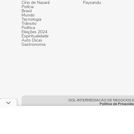
Círio de Nazaré
Paysandu
Polícia
Brasil
Mundo
Tecnologia
Trânsito
Política
Eleições 2024
Espiritualidade
Auto Dicas
Gastronomia
DOL-INTERMEDIACAO DE NEGOCIOS E POR
Política de Privacida
Este site usa cookies e dados pessoais de acord
neste site, você declara estar ciente dessas cond
Condições gerais de uso
| © Copyright 2010-2026 DOL - Diá