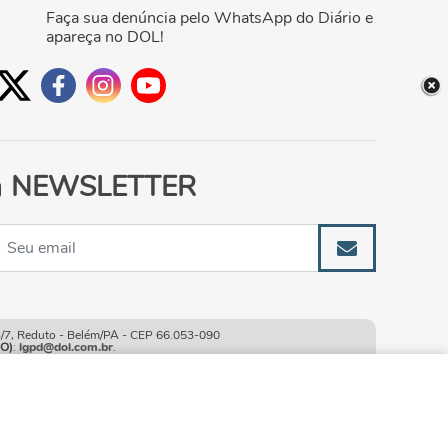
Faça sua denúncia pelo WhatsApp do Diário e
apareça no DOL!
NEWSLETTER
, Reduto - Belém/PA - CEP 66.053-090
O)
:
lgpd@dol.com.br
.
ao continuar navegando
CONTINUAR