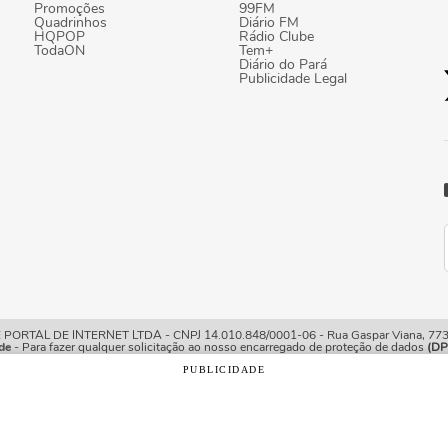
Promoções
99FM
Quadrinhos
Diário FM
HQPOP
Rádio Clube
TodaON
Tem+
Diário do Pará
Publicidade Legal
TAL DE INTERNET LTDA - CNPJ 14.010.848/0001-06 - Rua Gaspar Viana, 773/7
de
- Para fazer qualquer solicitação ao nosso encarregado de proteção de dados
(DP
PUBLICIDADE
o com os nossos
Termos de Uso e Política de Privacidade
e, 
ições.
rio Online