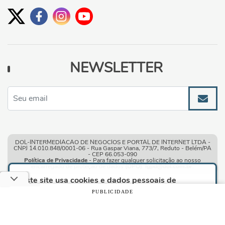
NEWSLETTER
DOL-INTERMEDIACAO DE NEGOCIOS E PORTAL DE INTERNET LTDA -
CNPJ 14.010.848/0001-06 - Rua Gaspar Viana, 773/7, Reduto - Belém/PA
- CEP 66.053-090
Política de Privacidade
- Para fazer qualquer solicitação ao nosso
encarregado de proteção de dados
(DPO)
:
lgpd@dol.com.br
.
Este site usa cookies e dados pessoais de
acordo com os nossos
Termos de Uso e Política
PUBLICIDADE
de Privacidade
e, ao continuar navegando neste
site, você declara estar ciente dessas condições.
Condições gerais de uso
| © Copyright 2010-2026 DOL - Diário
Online
CONTINUAR