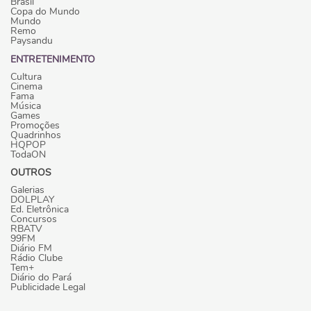
Brasil
Copa do Mundo
Mundo
Remo
Paysandu
ENTRETENIMENTO
Cultura
Cinema
Fama
Música
Games
Promoções
Quadrinhos
HQPOP
TodaON
OUTROS
Galerias
DOLPLAY
Ed. Eletrônica
Concursos
RBATV
99FM
Diário FM
Rádio Clube
Tem+
Diário do Pará
Publicidade Legal