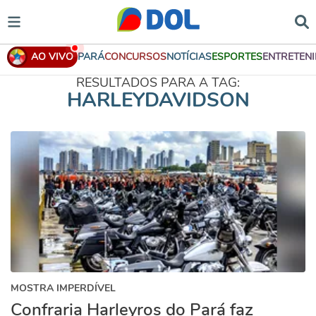
AO VIVO
PARÁ
CONCURSOS
NOTÍCIAS
ESPORTES
ENTRETEN
RESULTADOS PARA A TAG:
HARLEYDAVIDSON
MOSTRA IMPERDÍVEL
Confraria Harleyros do Pará faz