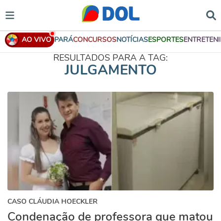
AO VIVO
PARÁ
CONCURSOS
NOTÍCIAS
ESPORTES
ENTRETEN
RESULTADOS PARA A TAG:
JULGAMENTO
CASO CLÁUDIA HOECKLER
Condenação de professora que matou