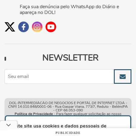
Faça sua denúncia pelo WhatsApp do Diário e
apareça no DOL!
NEWSLETTER
DOL-INTERMEDIACAO DE NEGOCIOS E PORTAL DE INTERNET LTDA -
CNPJ 14.010.848/0001-06 - Rua Gaspar Viana, 773/7, Reduto - Belém/PA
- CEP 66.053-090
Política de Privacidade
- Para fazer qualquer solicitação ao nosso
encarregado de proteção de dados
(DPO)
:
lgpd@dol.com.br
.
Este site usa cookies e dados pessoais de
acordo com os nossos
Termos de Uso e Política
PUBLICIDADE
de Privacidade
e, ao continuar navegando neste