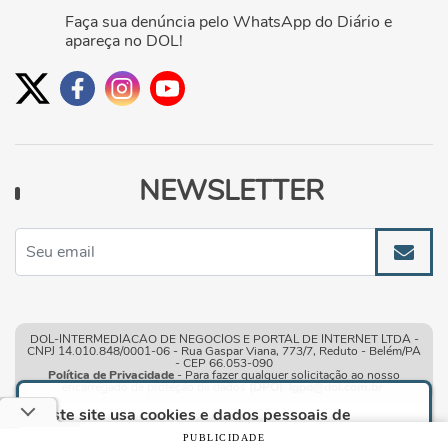
Faça sua denúncia pelo WhatsApp do Diário e
apareça no DOL!
NEWSLETTER
DOL-INTERMEDIACAO DE NEGOCIOS E PORTAL DE INTERNET LTDA -
CNPJ 14.010.848/0001-06 - Rua Gaspar Viana, 773/7, Reduto - Belém/PA
- CEP 66.053-090
Política de Privacidade
- Para fazer qualquer solicitação ao nosso
encarregado de proteção de dados
(DPO)
:
lgpd@dol.com.br
.
Este site usa cookies e dados pessoais de
acordo com os nossos
Termos de Uso e Política
PUBLICIDADE
de Privacidade
e, ao continuar navegando neste