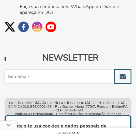
Faça sua denúncia pelo WhatsApp do Diário e
apareça no DOL!
NEWSLETTER
DOL-INTERMEDIACAO DE NEGOCIOS E PORTAL DE INTERNET LTDA -
CNPJ 14.010.848/0001-06 - Rua Gaspar Viana, 773/7, Reduto - Belém/PA
- CEP 66.053-090
Política de Privacidade
- Para fazer qualquer solicitação ao nosso
encarregado de proteção de dados
(DPO)
:
lgpd@dol.com.br
.
Este site usa cookies e dados pessoais de
acordo com os nossos
Termos de Uso e Política
PUBLICIDADE
de Privacidade
e, ao continuar navegando neste