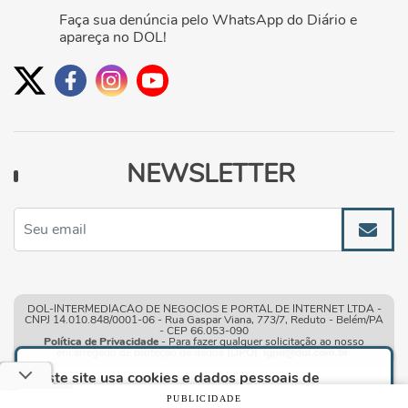
Faça sua denúncia pelo WhatsApp do Diário e
apareça no DOL!
NEWSLETTER
DOL-INTERMEDIACAO DE NEGOCIOS E PORTAL DE INTERNET LTDA -
CNPJ 14.010.848/0001-06 - Rua Gaspar Viana, 773/7, Reduto - Belém/PA
- CEP 66.053-090
Política de Privacidade
- Para fazer qualquer solicitação ao nosso
encarregado de proteção de dados
(DPO)
:
lgpd@dol.com.br
.
Este site usa cookies e dados pessoais de
acordo com os nossos
Termos de Uso e Política
PUBLICIDADE
de Privacidade
e, ao continuar navegando neste