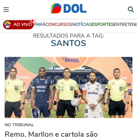
AO VIVO
PARÁ
CONCURSOS
NOTÍCIAS
ESPORTES
ENTRETEN
RESULTADOS PARA A TAG:
SANTOS
NO TRIBUNAL
Remo, Marllon e cartola são