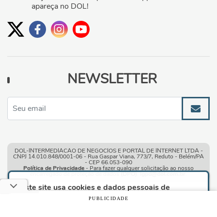
apareça no DOL!
NEWSLETTER
DOL-INTERMEDIACAO DE NEGOCIOS E PORTAL DE INTERNET LTDA -
CNPJ 14.010.848/0001-06 - Rua Gaspar Viana, 773/7, Reduto - Belém/PA
- CEP 66.053-090
Política de Privacidade
- Para fazer qualquer solicitação ao nosso
encarregado de proteção de dados
(DPO)
:
lgpd@dol.com.br
.
Este site usa cookies e dados pessoais de
acordo com os nossos
Termos de Uso e Política
PUBLICIDADE
de Privacidade
e, ao continuar navegando neste
site, você declara estar ciente dessas condições.
Condições gerais de uso
| © Copyright 2010-2026 DOL - Diário