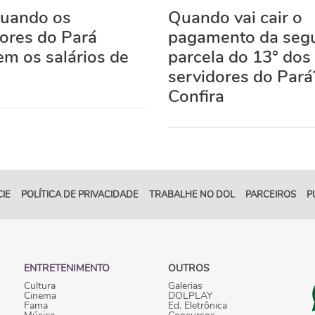
quando os
Quando vai cair o
dores do Pará
pagamento da seg
m os salários de
parcela do 13° dos
o
servidores do Pará
Confira
IE
POLÍTICA DE PRIVACIDADE
TRABALHE NO DOL
PARCEIROS
P
ENTRETENIMENTO
OUTROS
Cultura
Galerias
Cinema
DOLPLAY
Fama
Ed. Eletrônica