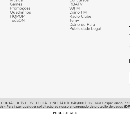
Música
Concursos
Games
RBATV
Promoções
99FM
Quadrinhos
Diário FM
HQPOP
Rádio Clube
TodaON
Tem+
Diário do Pará
Publicidade Legal
TAL DE INTERNET LTDA - CNPJ 14.010.848/0001-06 - Rua Gaspar Viana, 773/7
de
- Para fazer qualquer solicitação ao nosso encarregado de proteção de dados
(DP
PUBLICIDADE
o com os nossos
Termos de Uso e Política de Privacidade
e, 