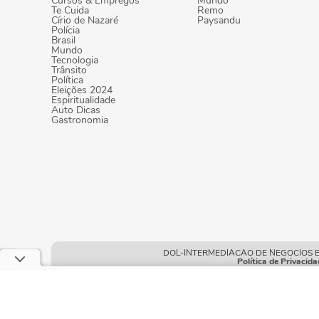
Cursos & Empregos
Mundo
Te Cuida
Remo
Círio de Nazaré
Paysandu
Polícia
Brasil
Mundo
Tecnologia
Trânsito
Política
Eleições 2024
Espiritualidade
Auto Dicas
Gastronomia
DOL-INTERMEDIACAO DE NEGOCIOS E POR
Política de Privacida
Este site usa cookies e dados pessoais de acord