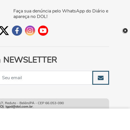
Faça sua denúncia pelo WhatsApp do Diário e
apareça no DOL!
NEWSLETTER
, Reduto - Belém/PA - CEP 66.053-090
O)
:
lgpd@dol.com.br
.
ao continuar navegando
CONTINUAR