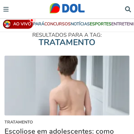
AO VIVO
PARÁ
CONCURSOS
NOTÍCIAS
ESPORTES
ENTRETEN
RESULTADOS PARA A TAG:
TRATAMENTO
TRATAMENTO
Escoliose em adolescentes: como