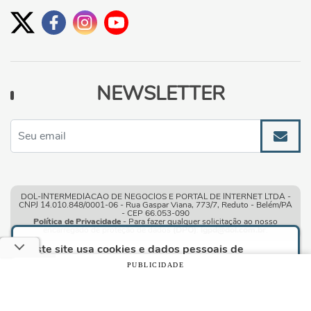
NEWSLETTER
DOL-INTERMEDIACAO DE NEGOCIOS E PORTAL DE INTERNET LTDA -
CNPJ 14.010.848/0001-06 - Rua Gaspar Viana, 773/7, Reduto - Belém/PA
- CEP 66.053-090
Política de Privacidade
- Para fazer qualquer solicitação ao nosso
encarregado de proteção de dados
(DPO)
:
lgpd@dol.com.br
.
Este site usa cookies e dados pessoais de
acordo com os nossos
Termos de Uso e Política
PUBLICIDADE
de Privacidade
e, ao continuar navegando neste
site, você declara estar ciente dessas condições.
Condições gerais de uso
| © Copyright 2010-2026 DOL - Diário
Online
CONTINUAR