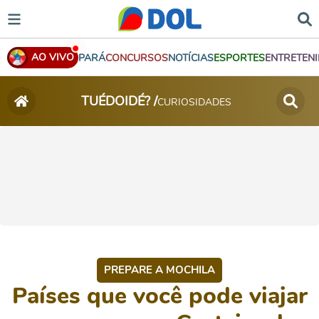
AO VIVO
PARÁ
CONCURSOS
NOTÍCIAS
ESPORTES
ENTRETEN
TUÉDOIDÉ? /
CURIOSIDADES
PREPARE A MOCHILA
Países que você pode viajar