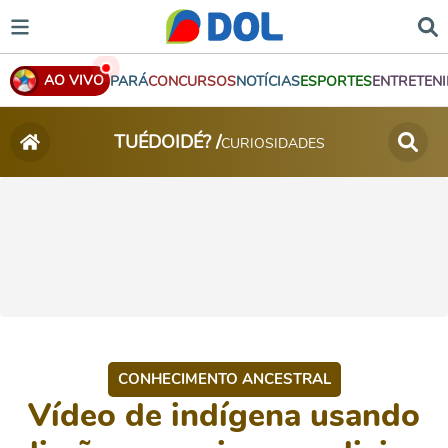
AO VIVO
PARÁ
CONCURSOS
NOTÍCIAS
ESPORTES
ENTRETEN
TUÉDOIDÉ? /
CURIOSIDADES
CONHECIMENTO ANCESTRAL
Vídeo de indígena usando