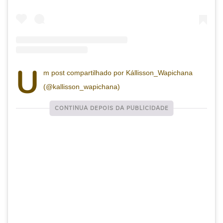
U
m post compartilhado por Kállisson_Wapichana
(@kallisson_wapichana)