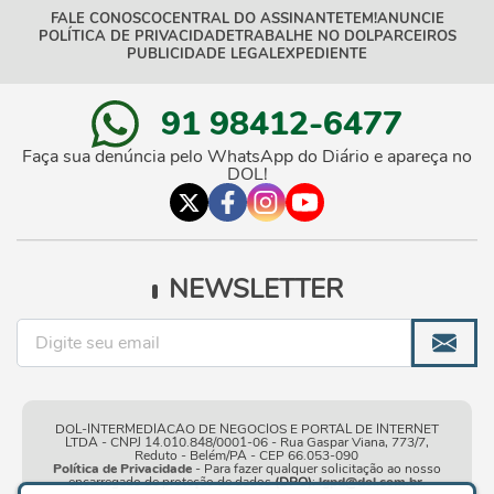
FALE CONOSCO
CENTRAL DO ASSINANTE
TEM!
ANUNCIE
POLÍTICA DE PRIVACIDADE
TRABALHE NO DOL
PARCEIROS
PUBLICIDADE LEGAL
EXPEDIENTE
91 98412-6477
Faça sua denúncia pelo WhatsApp do Diário e apareça no
DOL!
NEWSLETTER
DOL-INTERMEDIACAO DE NEGOCIOS E PORTAL DE INTERNET
LTDA - CNPJ 14.010.848/0001-06 - Rua Gaspar Viana, 773/7,
Reduto - Belém/PA - CEP 66.053-090
Política de Privacidade
- Para fazer qualquer solicitação ao nosso
encarregado de proteção de dados
(DPO)
:
lgpd@dol.com.br
.