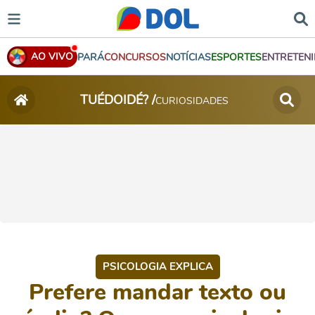
AO VIVO
PARÁ
CONCURSOS
NOTÍCIAS
ESPORTES
ENTRETEN
TUÉDOIDÉ? /
CURIOSIDADES
PSICOLOGIA EXPLICA
Prefere mandar texto ou