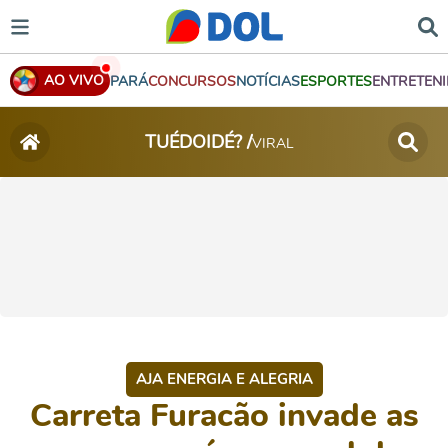
AO VIVO
PARÁ
CONCURSOS
NOTÍCIAS
ESPORTES
ENTRETEN
TUÉDOIDÉ? /
VIRAL
AJA ENERGIA E ALEGRIA
Carreta Furacão invade as