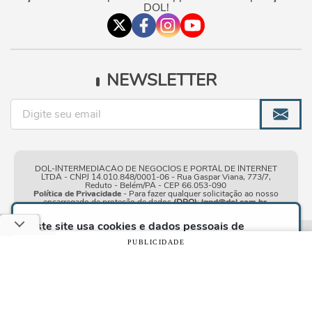
DOL!
NEWSLETTER
DOL-INTERMEDIACAO DE NEGOCIOS E PORTAL DE INTERNET
LTDA - CNPJ 14.010.848/0001-06 - Rua Gaspar Viana, 773/7,
Reduto - Belém/PA - CEP 66.053-090
Política de Privacidade
- Para fazer qualquer solicitação ao nosso
encarregado de proteção de dados
(DPO)
:
lgpd@dol.com.br
.
Este site usa cookies e dados pessoais de
acordo com os nossos
Termos de Uso e Política
Condições gerais de
| © Copyright 2010-2026 DOL - Diário
PUBLICIDADE
de Privacidade
e, ao continuar navegando neste
uso
Online
site, você declara estar ciente dessas condições.
CONTINUAR