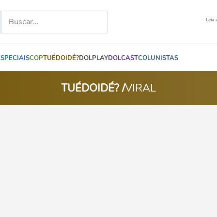
Leia 
ESPECIAIS
COP
TUÉDOIDÉ?
DOLPLAY
DOLCAST
COLUNISTAS
TUÉDOIDÉ? /
VIRAL