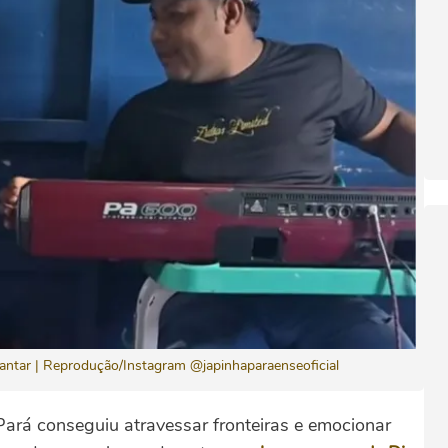
cantar | Reprodução/Instagram @japinhaparaenseoficial
Pará conseguiu atravessar fronteiras e emocionar