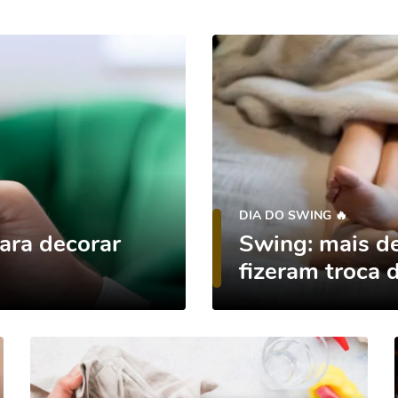
DIA DO SWING 🔥
ara decorar
Swing: mais d
fizeram troca d