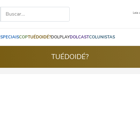
Leia 
ESPECIAIS
COP
TUÉDOIDÉ?
DOLPLAY
DOLCAST
COLUNISTAS
TUÉDOIDÉ?