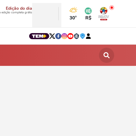
Edição do dia
a edição completa grátis
30°
R$