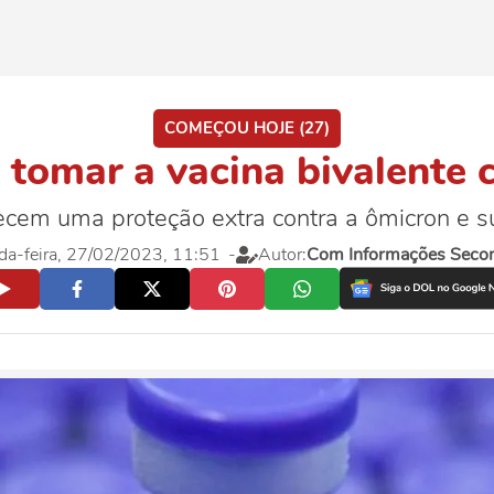
COMEÇOU HOJE (27)
tomar a vacina bivalente
ecem uma proteção extra contra a ômicron e s
da-feira, 27/02/2023, 11:51
-
Autor:
Com Informações Sec