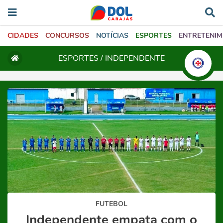
CIDADES
CONCURSOS
NOTÍCIAS
ESPORTES
ENTRETENI
ESPORTES /
INDEPENDENTE
FUTEBOL
Independente empata com o