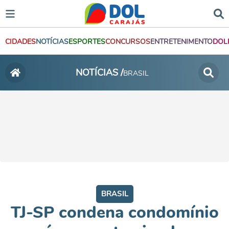
CIDADES
NOTÍCIAS
ESPORTES
CONCURSOS
ENTRETENIMENTO
DOL
NOTÍCIAS /
BRASIL
BRASIL
TJ-SP condena condomínio