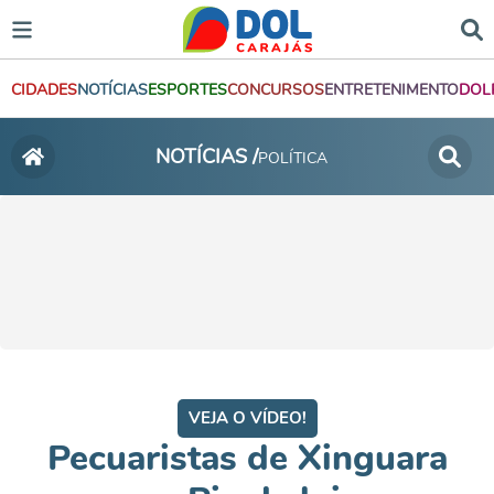
CIDADES
NOTÍCIAS
ESPORTES
CONCURSOS
ENTRETENIMENTO
DOL
NOTÍCIAS /
POLÍTICA
VEJA O VÍDEO!
Pecuaristas de Xinguara