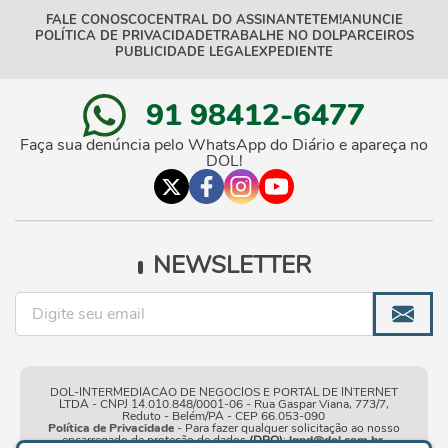
FALE CONOSCO
CENTRAL DO ASSINANTE
TEM!
ANUNCIE
POLÍTICA DE PRIVACIDADE
TRABALHE NO DOL
PARCEIROS
PUBLICIDADE LEGAL
EXPEDIENTE
91 98412-6477
Faça sua denúncia pelo WhatsApp do Diário e apareça no
DOL!
NEWSLETTER
DOL-INTERMEDIACAO DE NEGOCIOS E PORTAL DE INTERNET
LTDA - CNPJ 14.010.848/0001-06 - Rua Gaspar Viana, 773/7,
Reduto - Belém/PA - CEP 66.053-090
Política de Privacidade
- Para fazer qualquer solicitação ao nosso
encarregado de proteção de dados
(DPO)
:
lgpd@dol.com.br
.