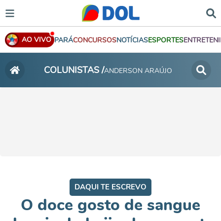
AO VIVO
PARÁ
CONCURSOS
NOTÍCIAS
ESPORTES
ENTRETEN
COLUNISTAS /
ANDERSON ARAÚJO
DAQUI TE ESCREVO
O doce gosto de sangue