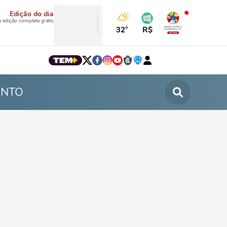
Edição do dia
a edição completa grátis
32°
R$
INTO