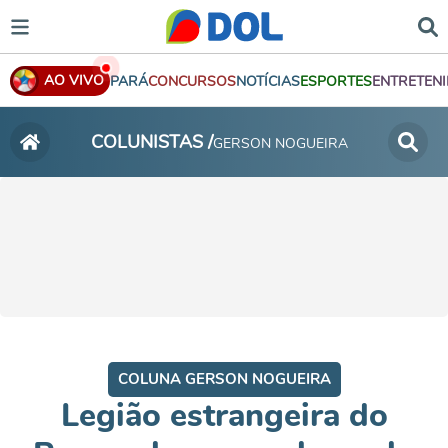
AO VIVO
PARÁ
CONCURSOS
NOTÍCIAS
ESPORTES
ENTRETEN
COLUNISTAS /
GERSON NOGUEIRA
COLUNA GERSON NOGUEIRA
Legião estrangeira do