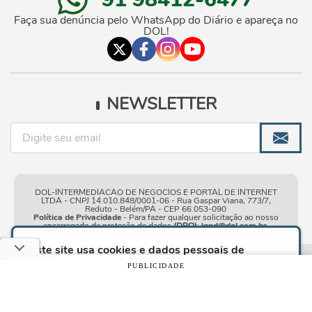
Faça sua denúncia pelo WhatsApp do Diário e apareça no
DOL!
NEWSLETTER
DOL-INTERMEDIACAO DE NEGOCIOS E PORTAL DE INTERNET
LTDA - CNPJ 14.010.848/0001-06 - Rua Gaspar Viana, 773/7,
Reduto - Belém/PA - CEP 66.053-090
Política de Privacidade
- Para fazer qualquer solicitação ao nosso
encarregado de proteção de dados
(DPO)
:
lgpd@dol.com.br
.
Este site usa cookies e dados pessoais de
acordo com os nossos
Termos de Uso e Política
Condições gerais de
| © Copyright 2010-2026 DOL - Diário
PUBLICIDADE
de Privacidade
e, ao continuar navegando neste
uso
Online
site, você declara estar ciente dessas condições.
CONTINUAR