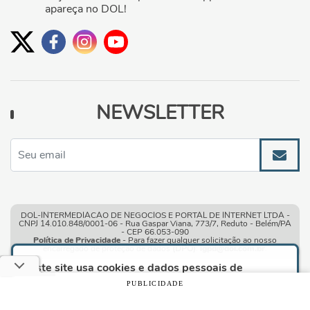
apareça no DOL!
NEWSLETTER
DOL-INTERMEDIACAO DE NEGOCIOS E PORTAL DE INTERNET LTDA -
CNPJ 14.010.848/0001-06 - Rua Gaspar Viana, 773/7, Reduto - Belém/PA
- CEP 66.053-090
Política de Privacidade
- Para fazer qualquer solicitação ao nosso
encarregado de proteção de dados
(DPO)
:
lgpd@dol.com.br
.
Este site usa cookies e dados pessoais de
acordo com os nossos
Termos de Uso e Política
PUBLICIDADE
de Privacidade
e, ao continuar navegando neste
site, você declara estar ciente dessas condições.
Condições gerais de uso
| © Copyright 2010-2026 DOL - Diário