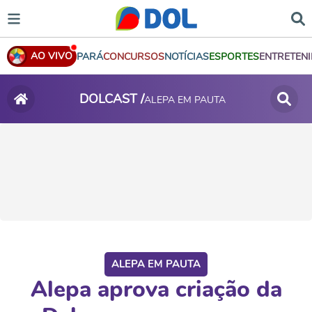
AO VIVO
PARÁ
CONCURSOS
NOTÍCIAS
ESPORTES
ENTRETEN
DOLCAST /
ALEPA EM PAUTA
ALEPA EM PAUTA
Alepa aprova criação da