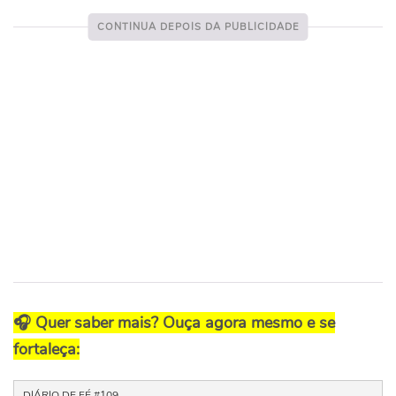
🎧 Quer saber mais? Ouça agora mesmo e se
fortaleça:
DIÁRIO DE FÉ #109