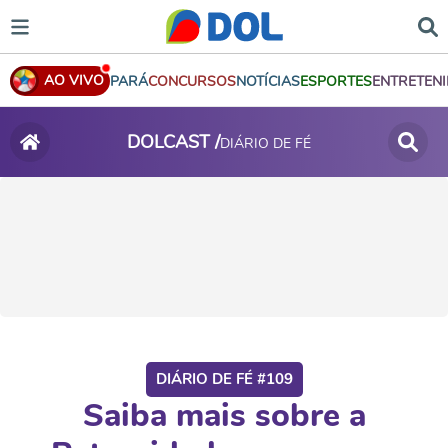
AO VIVO
PARÁ
CONCURSOS
NOTÍCIAS
ESPORTES
ENTRETEN
DOLCAST /
DIÁRIO DE FÉ
DIÁRIO DE FÉ #109
Saiba mais sobre a