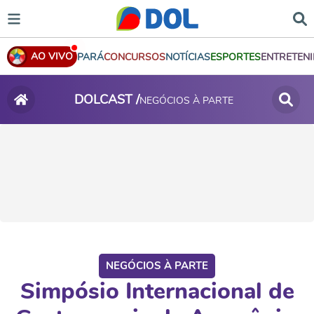
AO VIVO
PARÁ
CONCURSOS
NOTÍCIAS
ESPORTES
ENTRETEN
DOLCAST /
NEGÓCIOS À PARTE
NEGÓCIOS À PARTE
Simpósio Internacional de