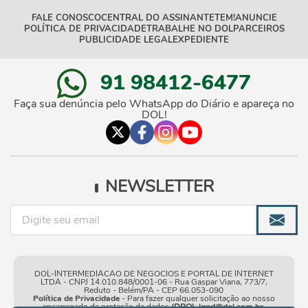
FALE CONOSCO
CENTRAL DO ASSINANTE
TEM!
ANUNCIE
POLÍTICA DE PRIVACIDADE
TRABALHE NO DOL
PARCEIROS
PUBLICIDADE LEGAL
EXPEDIENTE
91 98412-6477
Faça sua denúncia pelo WhatsApp do Diário e apareça no
DOL!
NEWSLETTER
DOL-INTERMEDIACAO DE NEGOCIOS E PORTAL DE INTERNET
LTDA - CNPJ 14.010.848/0001-06 - Rua Gaspar Viana, 773/7,
Reduto - Belém/PA - CEP 66.053-090
Política de Privacidade
- Para fazer qualquer solicitação ao nosso
encarregado de proteção de dados
(DPO)
:
lgpd@dol.com.br
.