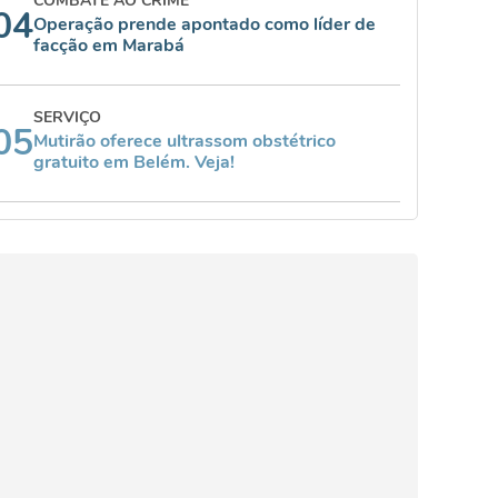
COMBATE AO CRIME
04
Operação prende apontado como líder de
facção em Marabá
SERVIÇO
05
Mutirão oferece ultrassom obstétrico
gratuito em Belém. Veja!