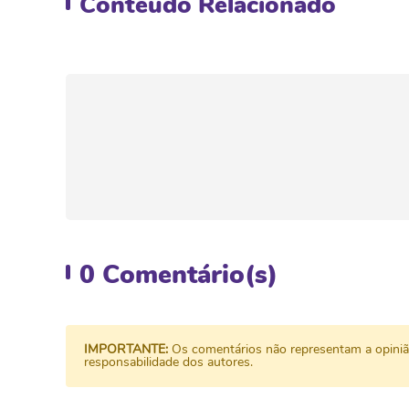
Conteúdo
Relacionado
0
Comentário(s)
IMPORTANTE:
Os comentários não representam a opinião 
responsabilidade dos autores.