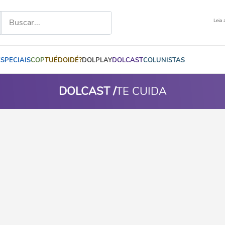
Leia 
ESPECIAIS
COP
TUÉDOIDÉ?
DOLPLAY
DOLCAST
COLUNISTAS
DOLCAST /
TE CUIDA