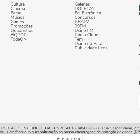
Cultura
Galerias
Cinema
DOLPLAY
Fama
Ed. Eletrônica
Música
Concursos
Games
RBATV
Promoções
99FM
Quadrinhos
Diário FM
HQPOP
Rádio Clube
TodaON
Tem+
Diário do Pará
Publicidade Legal
TAL DE INTERNET LTDA - CNPJ 14.010.848/0001-06 - Rua Gaspar Viana, 773/7
de
- Para fazer qualquer solicitação ao nosso encarregado de proteção de dados
(DP
PUBLICIDADE