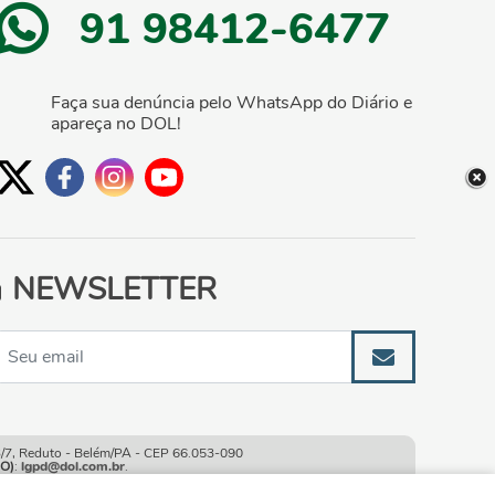
91 98412-6477
Faça sua denúncia pelo WhatsApp do Diário e
apareça no DOL!
NEWSLETTER
, Reduto - Belém/PA - CEP 66.053-090
O)
:
lgpd@dol.com.br
.