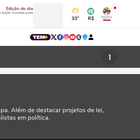
Edição do dia
a edição completa grátis
33°
R$
a. Além de destacar projetos de lei,
istas em política.