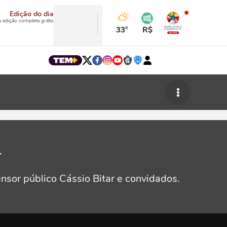
Edição do dia
a edição completa grátis
33°
R$
r
nsor público Cássio Bitar e convidados.