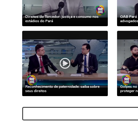
Direitos do Torcedor: justiça e consumo nos
OAB Pará 
estádios do Pará
advogados 
Reconhecimento de paternidade: saiba sobre
Golpes no 
seus direitos
proteger 