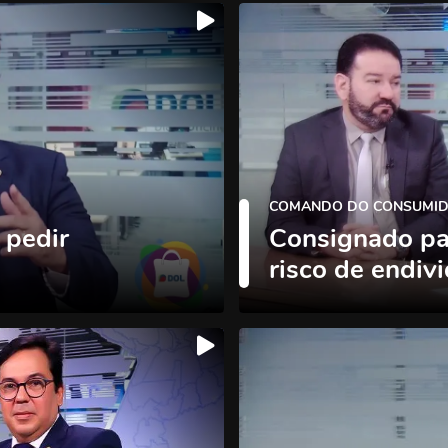
COMANDO DO CONSUMID
 pedir
Consignado pa
risco de endiv