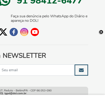
91 98412-6477
Faça sua denúncia pelo WhatsApp do Diário e
apareça no DOL!
NEWSLETTER
, Reduto - Belém/PA - CEP 66.053-090
O)
:
lgpd@dol.com.br
.