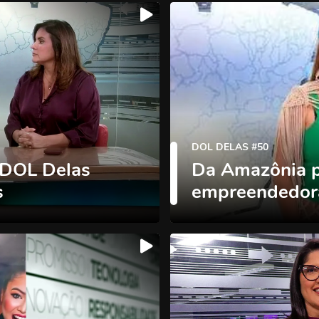
DOL DELAS #50
 DOL Delas
Da Amazônia pa
s
empreendedor