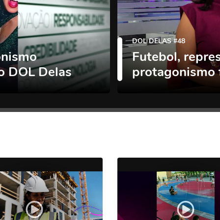
DOL DELAS #48
onismo
Futebol, repre
do DOL Delas
protagonismo 