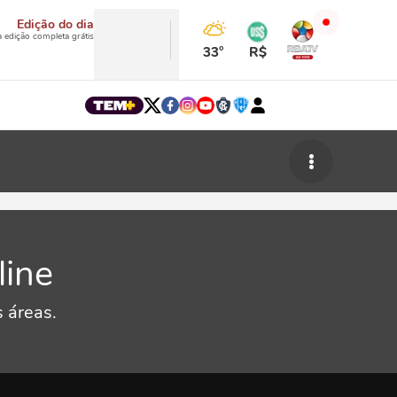
Edição do dia
a edição completa grátis
33°
R$
line
 áreas.