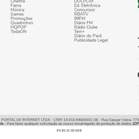
Cinema
DOLPLAY
Fama
Ed. Eletrônica
Música
Concursos
Games
RBATV
Promoções
99FM
Quadrinhos
Diário FM
HQPOP
Rádio Clube
TodaON
Tem+
Diário do Pará
Publicidade Legal
TAL DE INTERNET LTDA - CNPJ 14.010.848/0001-06 - Rua Gaspar Viana, 773/7
de
- Para fazer qualquer solicitação ao nosso encarregado de proteção de dados
(DP
PUBLICIDADE