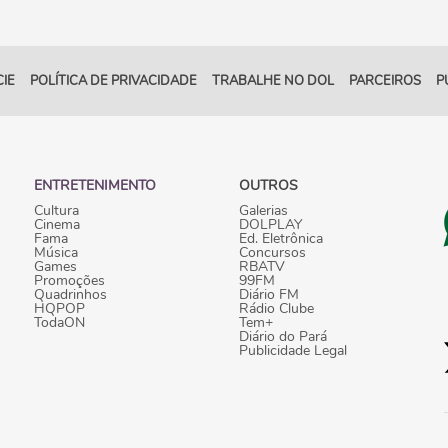
IE
POLÍTICA DE PRIVACIDADE
TRABALHE NO DOL
PARCEIROS
P
ENTRETENIMENTO
OUTROS
Cultura
Galerias
Cinema
DOLPLAY
Fama
Ed. Eletrônica
Música
Concursos
Games
RBATV
Promoções
99FM
Quadrinhos
Diário FM
HQPOP
Rádio Clube
TodaON
Tem+
Diário do Pará
Publicidade Legal