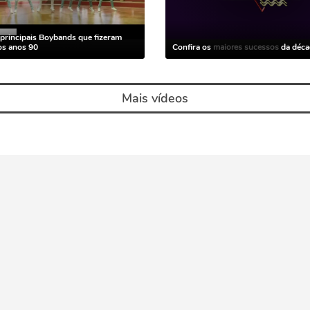
 principais Boybands que fizeram
os anos 90
Confira os
maiores sucessos
da déca
Mais vídeos