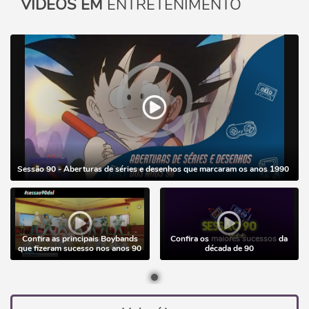
VÍDEOS EM
ENTRETENIMENTO
Sessão 90 - Aberturas de séries e desenhos que marcaram os anos 1990
Confira as principais Boybands
Confira os
maiores sucessos
da
que fizeram sucesso nos anos 90
década de 90