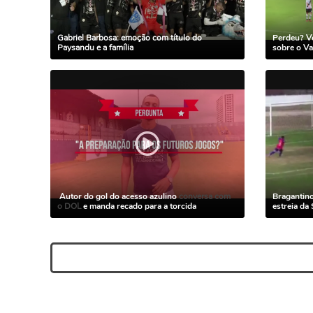
Gabriel Barbosa: emoção com título do
Perdeu? Ve
Paysandu e a família
sobre o V
Autor do gol do acesso azulino
conversa com
Bragantino
o DOL
e manda recado para a torcida
estreia da 