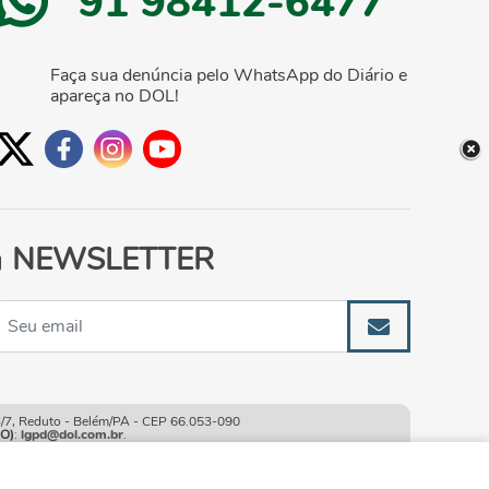
91 98412-6477
Faça sua denúncia pelo WhatsApp do Diário e
apareça no DOL!
NEWSLETTER
, Reduto - Belém/PA - CEP 66.053-090
O)
:
lgpd@dol.com.br
.