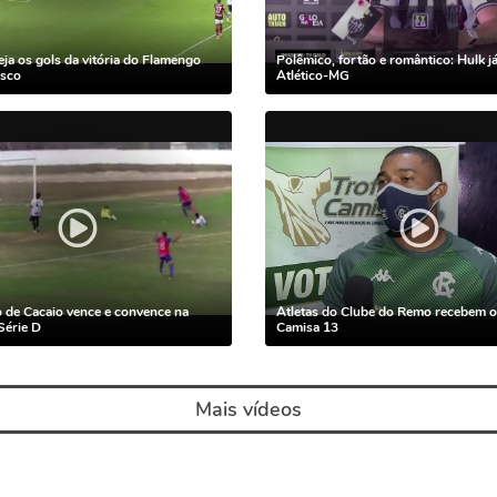
ja os gols da vitória do Flamengo
Polêmico, fortão e romântico: Hulk já
asco
Atlético-MG
 de Cacaio vence e convence na
Atletas do Clube do Remo recebem o
Série D
Camisa 13
Mais vídeos