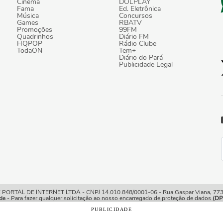
Cinema
DOLPLAY
Fama
Ed. Eletrônica
Música
Concursos
Games
RBATV
Promoções
99FM
Quadrinhos
Diário FM
HQPOP
Rádio Clube
TodaON
Tem+
Diário do Pará
Publicidade Legal
TAL DE INTERNET LTDA - CNPJ 14.010.848/0001-06 - Rua Gaspar Viana, 773/7
de
- Para fazer qualquer solicitação ao nosso encarregado de proteção de dados
(DP
PUBLICIDADE