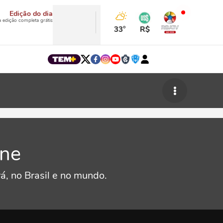
Edição do dia
a edição completa grátis
33°
R$
ine
á, no Brasil e no mundo.