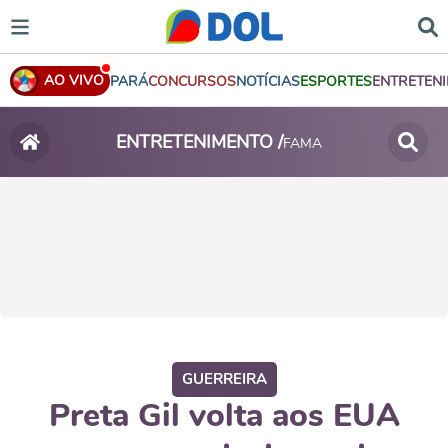
AO VIVO
PARÁ
CONCURSOS
NOTÍCIAS
ESPORTES
ENTRETEN
ENTRETENIMENTO /
FAMA
GUERREIRA
Preta Gil volta aos EUA