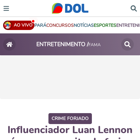
AO VIVO
PARÁ
CONCURSOS
NOTÍCIAS
ESPORTES
ENTRETEN
ENTRETENIMENTO /
FAMA
CRIME FORJADO
Influenciador Luan Lennon