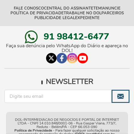
FALE CONOSCO
CENTRAL DO ASSINANTE
TEM!
ANUNCIE
POLÍTICA DE PRIVACIDADE
TRABALHE NO DOL
PARCEIROS
PUBLICIDADE LEGAL
EXPEDIENTE
91 98412-6477
Faça sua denúncia pelo WhatsApp do Diário e apareça no
DOL!
NEWSLETTER
DOL-INTERMEDIACAO DE NEGOCIOS E PORTAL DE INTERNET
LTDA - CNPJ 14.010.848/0001-06 - Rua Gaspar Viana, 773/7,
Reduto - Belém/PA - CEP 66.053-090
Política de Privacidade
- Para fazer qualquer solicitação ao nosso
encarregado de proteção de dados
(DPO)
:
lgpd@dol.com.br
.